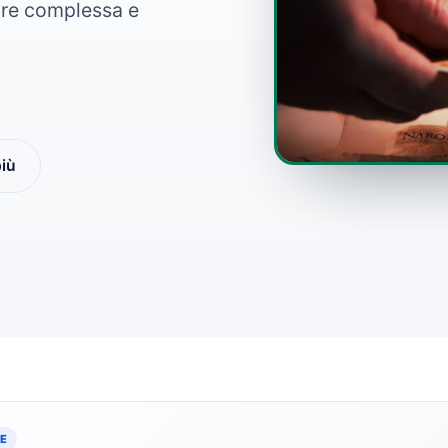
tare complessa e
più
CE