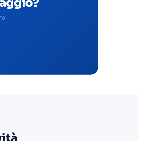
laggio?
mo
.
vità