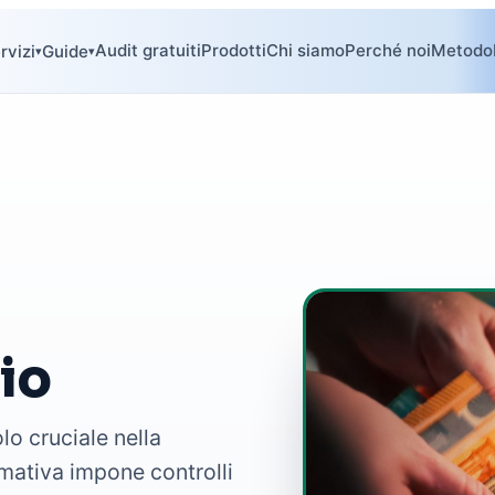
Audit gratuiti
Prodotti
Chi siamo
Perché noi
Metodo
rvizi
Guide
▾
▾
io
lo cruciale nella
rmativa impone controlli