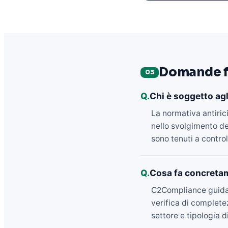
Domande f
03
Q.
Chi è soggetto agl
La normativa antiric
nello svolgimento del
sono tenuti a controll
Q.
Cosa fa concretam
C2Compliance guida i 
verifica di complete
settore e tipologia d