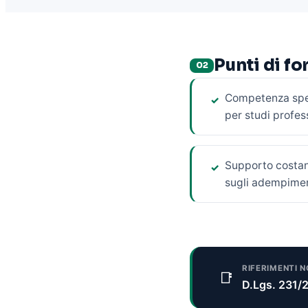
Punti di fo
02
Competenza spec
✓
per studi profes
Supporto costan
✓
sugli adempimen
RIFERIMENTI 
📑
D.Lgs. 231/2