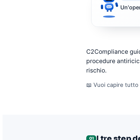
Un'oper
C2C
C2Compliance guida
procedure antiricic
rischio.
📖 Vuoi capire tutto 
I tre step d
01