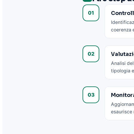
01
Controll
Identifica
coerenza 
02
Valutazi
Analisi del
tipologia 
03
Monitor
Aggiorname
esaurisce n