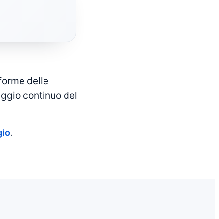
forme delle
aggio continuo del
gio
.