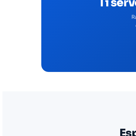
Ti ser
R
Esp