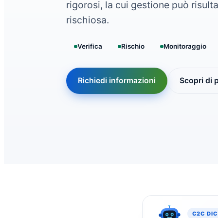
rigorosi, la cui gestione può risul
rischiosa.
Verifica
Rischio
Monitoraggio
Richiedi informazioni
Scopri di 
C2C DI